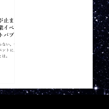
が止まら
業イベン
トバブル
らない。保
ベントに人
とは。