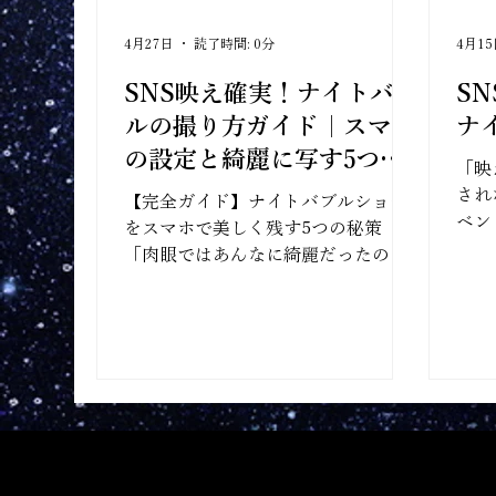
4月27日
読了時間: 0分
4月1
SNS映え確実！ナイトバブ
S
ルの撮り方ガイド｜スマホ
ナ
の設定と綺麗に写す5つの
「映
コツ
され
【完全ガイド】ナイトバブルショー
ベン
をスマホで美しく残す5つの秘策
実は
「肉眼ではあんなに綺麗だったの
は共
に、写真で見ると真っ暗…」 そんな
き・
経験はありませんか？実は、ナイト
感情
バブルショーは科学的に「昼よりも
バブ
夜のほうが美しく見える」設計にな
舞う
っています 。光の干渉によって生ま
を一
れる虹色の輝きは、背景が暗い夜こ
画で
そくっきりと浮かび上がるのです 。
思わ
せっかくの幻想的な一瞬を「最高の
に拡
一枚」に変えるために、年間600回