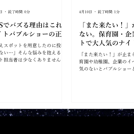
5日
読了時間: 0分
4月10日
読了時間: 1分
NSでバズる理由はこれ！
「また来たい！」
イトバブルショーの正体
ない。保育園・企
トで大人気のナイ
えスポットを用意したのに投稿
ショーとは？
ない…」そんな悩みを抱えるイ
「また来たい！」が止ま
ト担当者は少なくありません。
育園や幼稚園、企業のイ
SNSで自然に広まるイベントに
気のないとバブルショー
通点があります。それは「驚
感動・共有したい」という3つの
を同時に生み出すこと。ナイト
ルショーは、夜の闇に光る泡が
非日常の体験によって、この3つ
瞬で引き出します。写真でも動
も美しく残せるため、来場者は
ずスマホを向け、投稿が連鎖的
散。さらに子どもの笑顔が加わ